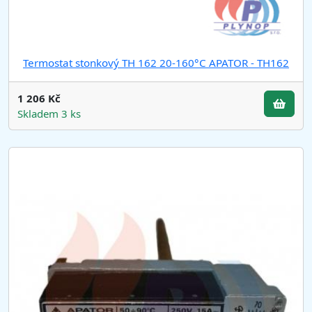
Termostat stonkový TH 162 20-160°C APATOR - TH162
1 206 Kč
Skladem 3 ks