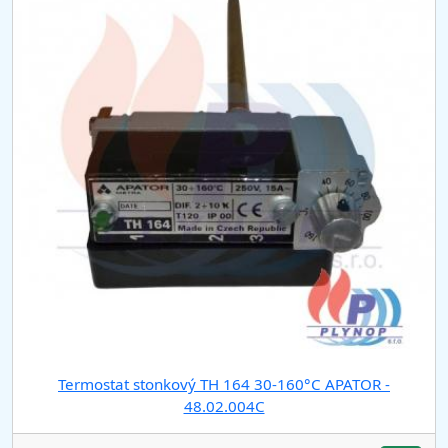
Termostat stonkový TH 164 30-160°C APATOR -
48.02.004C