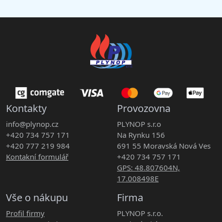
Kontakty
Provozovna
info@plynop.cz
PLYNOP s.r.o
+420 734 757 171
Na Rynku 156
+420 777 219 984
691 55 Moravská Nová Ves
Kontakní formulář
+420 734 757 171
GPS: 48.807604N,
17.008498E
Vše o nákupu
Firma
Profil firmy
PLYNOP s.r.o.