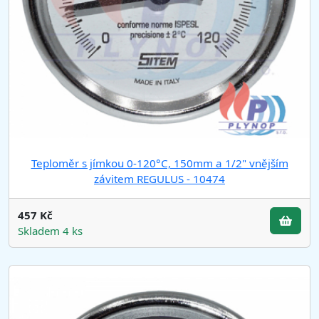
Teploměr s jímkou 0-120°C, 150mm a 1/2" vnějším
závitem REGULUS - 10474
457 Kč
Skladem 4 ks