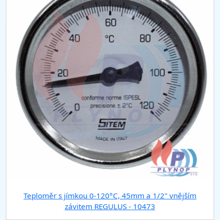
Teploměr s jímkou 0-120°C, 45mm a 1/2" vnějším
závitem REGULUS - 10473