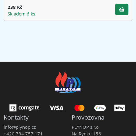
238 Kč
Skladem 6 ks
Kontakty
Provozovna
info@plynop.cz
PLYNOP s.r.o
+420 734 757 171
Na Rynku 156