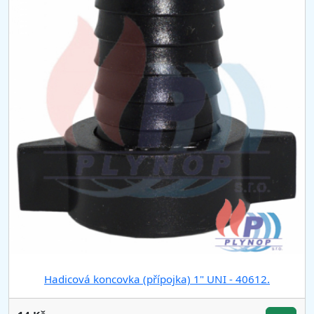
Hadicová koncovka (přípojka) 1" UNI - 40612.