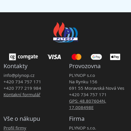
Kontakty
Provozovna
info@plynop.cz
PLYNOP s.r.o
+420 734 757 171
Na Rynku 156
+420 777 219 984
691 55 Moravská Nová Ves
Kontakní formulář
+420 734 757 171
GPS: 48.807604N,
17.008498E
Vše o nákupu
Firma
Profil firmy
PLYNOP s.r.o.