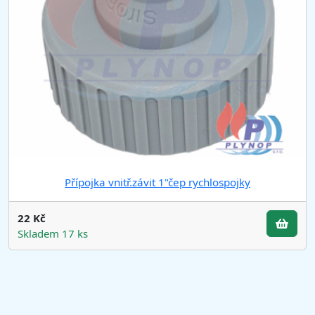
Přípojka vnitř.závit 1"čep rychlospojky
22 Kč
Skladem 17 ks