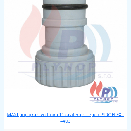
MAXI přípojka s vnitřním 1" závitem, s čepem SIROFLEX -
4403