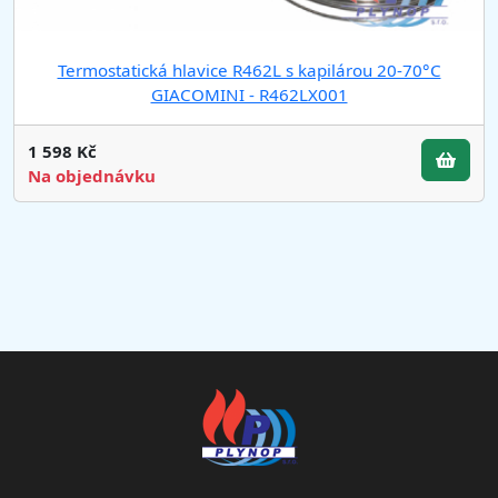
Termostatická hlavice R462L s kapilárou 20-70°C
GIACOMINI - R462LX001
1 598 Kč
Na objednávku