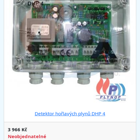
Detektor hořlavých plynů DHP 4
3 966 Kč
Neobjednatelné