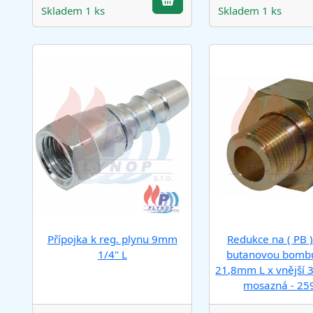
Skladem 1 ks
Skladem 1 ks
Přípojka k reg. plynu 9mm
Redukce na ( PB 
1/4" L
butanovou bombu
21,8mm L x vnější 3
mosazná - 25