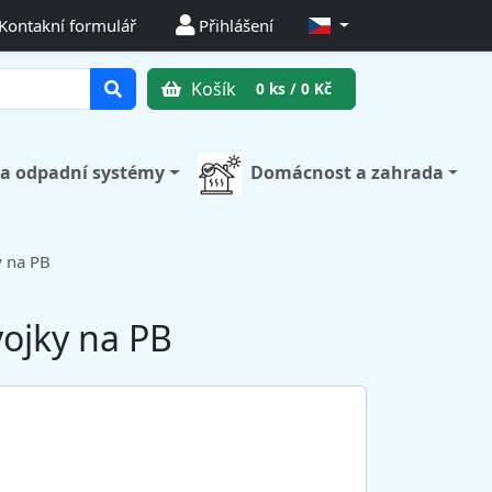
Kontakní formulář
Přihlášení
Košík
0 ks / 0 Kč
 a odpadní systémy
Domácnost a zahrada
y na PB
vojky na PB