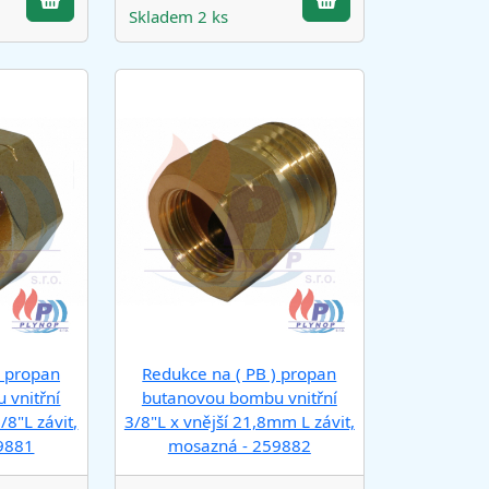
Skladem 2 ks
) propan
Redukce na ( PB ) propan
 vnitřní
butanovou bombu vnitřní
/8"L závit,
3/8"L x vnější 21,8mm L závit,
9881
mosazná - 259882