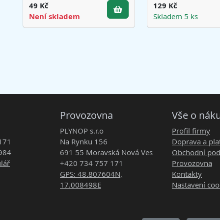
49 Kč
129 Kč
Není skladem
Skladem 5 ks
Provozovna
Vše o nák
PLYNOP s.r.o
Profil firmy
171
Na Rynku 156
Doprava a pla
984
691 55 Moravská Nová Ves
Obchodní po
lář
+420 734 757 171
Provozovna
GPS: 48.807604N,
Kontakty
17.008498E
Nastavení coo
vyhrazena.