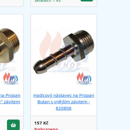
Skladem 1 ks
 na Propan
Hadicový nástavec na Propan
2" závitem
Butan s vnějším závitem -
820808
157 Kč
Nahrazeno