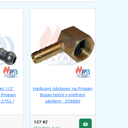
ec 1/2"
Hadicový nástavec na Propan
u Propan
Butan boční s vnitřním
12752 /
závitem - 259880
127 Kč