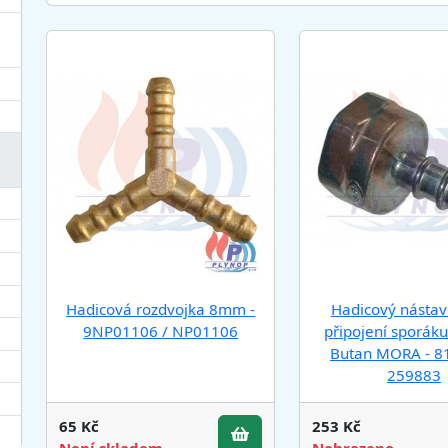
Hadicová rozdvojka 8mm -
Hadicový nástav
9NP01106 / NP01106
připojení sporák
Butan MORA - 8
259883
65 Kč
253 Kč