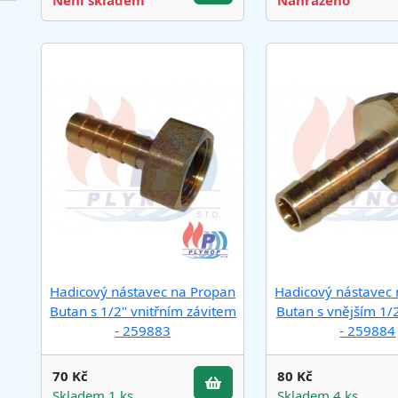
Není skladem
Nahrazeno
Hadicový nástavec na Propan
Hadicový nástavec
Butan s 1/2" vnitřním závitem
Butan s vnějším 1/
- 259883
- 259884
70 Kč
80 Kč
Skladem 1 ks
Skladem 4 ks