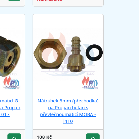
maticí G
Nátrubek 8mm (přechodka)
na Propan
na Propan butan s
1017
převlečnoumaticí MORA -
i410
108 Kč