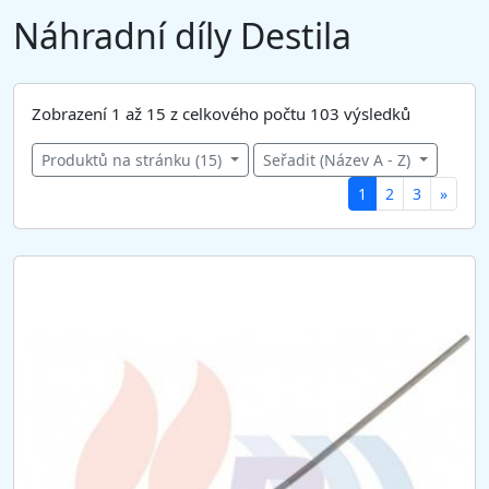
Náhradní díly Destila
Zobrazení 1 až 15 z celkového počtu 103 výsledků
Produktů na stránku (15)
Seřadit (Název A - Z)
(
1
2
3
»
c
u
r
r
e
n
t
)