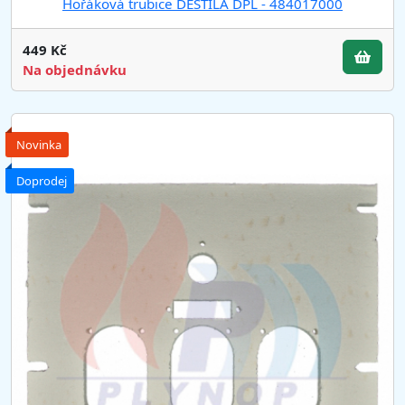
Hořáková trubice DESTILA DPL - 484017000
449 Kč
Na objednávku
Novinka
Doprodej