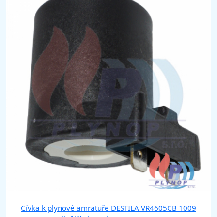
Cívka k plynové amratuře DESTILA VR4605CB 1009