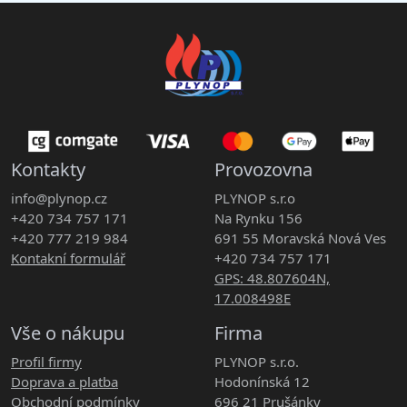
Kontakty
Provozovna
info@plynop.cz
PLYNOP s.r.o
+420 734 757 171
Na Rynku 156
+420 777 219 984
691 55 Moravská Nová Ves
Kontakní formulář
+420 734 757 171
GPS: 48.807604N,
17.008498E
Vše o nákupu
Firma
Profil firmy
PLYNOP s.r.o.
Doprava a platba
Hodonínská 12
Obchodní podmínky
696 21 Prušánky