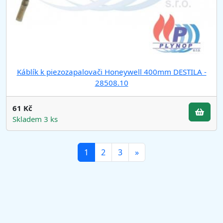
Káblík k piezozapalovači Honeywell 400mm DESTILA -
28508.10
61 Kč
Skladem 3 ks
(current)
1
2
3
»