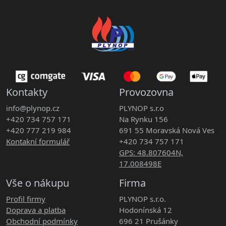
Kontakty
Provozovna
info@plynop.cz
PLYNOP s.r.o
+420 734 757 171
Na Rynku 156
+420 777 219 984
691 55 Moravská Nová Ves
Kontakní formulář
+420 734 757 171
GPS: 48.807604N,
17.008498E
Vše o nákupu
Firma
Profil firmy
PLYNOP s.r.o.
Doprava a platba
Hodonínská 12
Obchodní podmínky
696 21 Prušánky