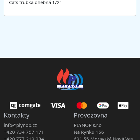
Cats trubka ohebná 1/2"
Kontakty
Provozovna
info@plynop.cz
PLYNOP s.r.o
+420 734 757 171
Na Rynku 156
+420 777 219 984
691 55 Moravská Nová Ves