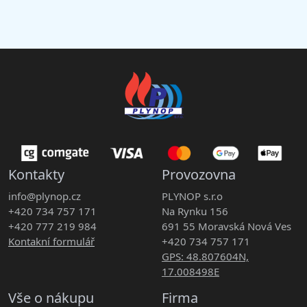
Kontakty
Provozovna
info@plynop.cz
PLYNOP s.r.o
+420 734 757 171
Na Rynku 156
+420 777 219 984
691 55 Moravská Nová Ves
Kontakní formulář
+420 734 757 171
GPS: 48.807604N,
17.008498E
Vše o nákupu
Firma