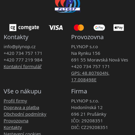
Kontakty
Provozovna
info@plynop.cz
PLYNOP s.r.o
+420 734 757 171
Na Rynku 156
+420 777 219 984
691 55 Moravská Nová Ves
Kontakní formulář
+420 734 757 171
GPS: 48.807604N,
17.008498E
Vše o nákupu
Firma
Profil firmy
PLYNOP s.r.o.
Doprava a platba
Hodonínská 12
Obchodní podmínky
696 21 Prušánky
Provozovna
IČO: 29208351
Kontakty
DIČ: CZ29208351
Nastavení cookies