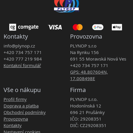
Kontakty
Provozovna
info@plynop.cz
PLYNOP s.r.o
+420 734 757 171
Na Rynku 156
+420 777 219 984
691 55 Moravská Nová Ves
Kontakní formulář
+420 734 757 171
GPS: 48.807604N,
17.008498E
Vše o nákupu
Firma
Profil firmy
PLYNOP s.r.o.
Doprava a platba
Hodonínská 12
Obchodní podmínky
696 21 Prušánky
Provozovna
IČO: 29208351
Kontakty
DIČ: CZ29208351
Nastavení cookies