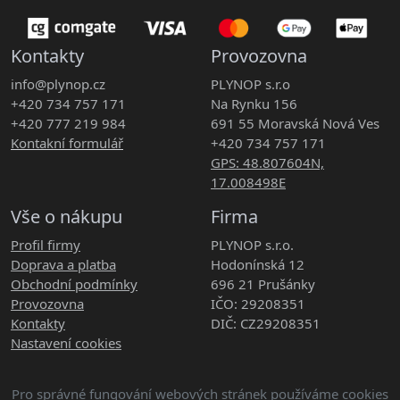
Kontakty
Provozovna
info@plynop.cz
PLYNOP s.r.o
+420 734 757 171
Na Rynku 156
+420 777 219 984
691 55 Moravská Nová Ves
Kontakní formulář
+420 734 757 171
GPS: 48.807604N,
17.008498E
Vše o nákupu
Firma
Profil firmy
PLYNOP s.r.o.
Doprava a platba
Hodonínská 12
Obchodní podmínky
696 21 Prušánky
Provozovna
IČO: 29208351
Kontakty
DIČ: CZ29208351
Nastavení cookies
Pro správné fungování webových stránek používáme cookies