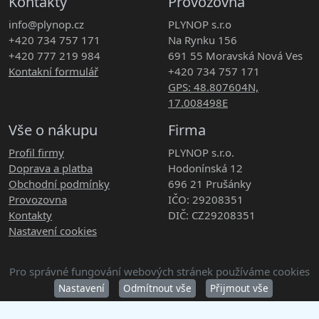
Kontakty
Provozovna
info@plynop.cz
PLYNOP s.r.o
+420 734 757 171
Na Rynku 156
+420 777 219 984
691 55 Moravská Nová Ves
Kontakní formulář
+420 734 757 171
GPS: 48.807604N,
17.008498E
Vše o nákupu
Firma
Profil firmy
PLYNOP s.r.o.
Doprava a platba
Hodonínská 12
Obchodní podmínky
696 21 Prušánky
Provozovna
IČO: 29208351
Kontakty
DIČ: CZ29208351
Nastavení cookies
Pro správné fungování webových stránek používáme cookies
Copyright © 2026 PLYNOP s.r.o. Všechna práva vyhrazena.
Nastavení
Odmítnout vše
Přijmout vše