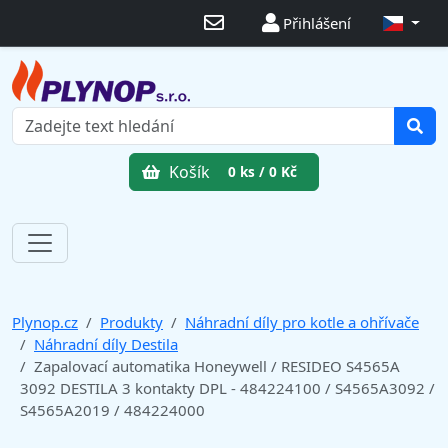
Přihlášení
Košík
0 ks / 0 Kč
Plynop.cz
Produkty
Náhradní díly pro kotle a ohřívače
Náhradní díly Destila
Zapalovací automatika Honeywell / RESIDEO S4565A
3092 DESTILA 3 kontakty DPL - 484224100 / S4565A3092 /
S4565A2019 / 484224000