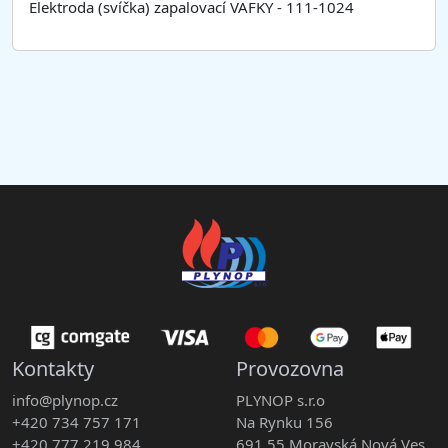
Elektroda (svíčka) zapalovací VAFKY - 111-1024
Kontakty
Provozovna
info@plynop.cz
PLYNOP s.r.o
+420 734 757 171
Na Rynku 156
+420 777 219 984
691 55 Moravská Nová Ves