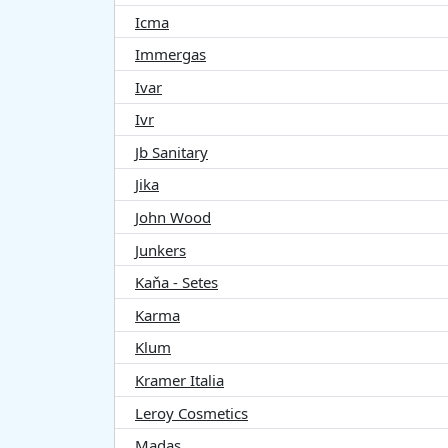
Icma
Immergas
Ivar
Ivr
Jb Sanitary
Jika
John Wood
Junkers
Kaňa - Setes
Karma
Klum
Kramer Italia
Leroy Cosmetics
Madas