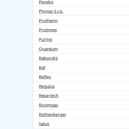
Peveko
Plynop S.r.o.
Protherm
Protimex
Purmo
Quantum
Rabovský
Raf
Reflex
Regulus
Repa-tech
Ricomgas
Rothenberger
Salus