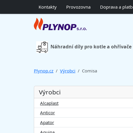
Kontakty
Provozovna
Doprava a platb
Náhradní díly pro kotle a ohřívače
Plynop.cz
Výrobci
Comisa
Výrobci
Alcaplast
Anticor
Apator
Aquina