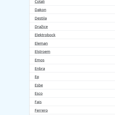
Cotali
Dakon
Destila
Dražice
Elektrobock
Eleman
Elstroem
Emos
Enbra
Ep
Esbe
Esco
Fais
Ferrero