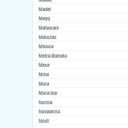
Madel
Magg
Malgorani
Melscher
Mesura
Metra Blansko
Meva
Mma
Mora
Mora-top
Norma
Novaservis
Nývlt