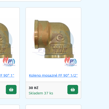
u
r
r
e
n
t
)
F 90° 1"
Koleno mosazné FF 90° 1/2"
30 Kč
Skladem 37 ks