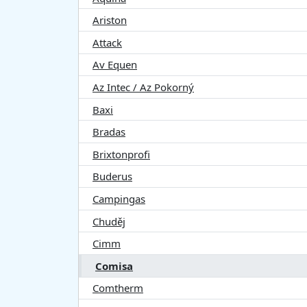
Ariston
Attack
Av Equen
Az Intec / Az Pokorný
Baxi
Bradas
Brixtonprofi
Buderus
Campingas
Chuděj
Cimm
Comisa
Comtherm