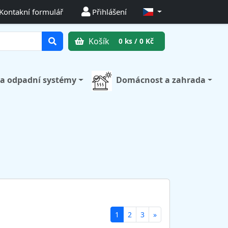
Kontakní formulář
Přihlášení
Košík
0 ks / 0 Kč
 a odpadní systémy
Domácnost a zahrada
(
1
2
3
»
c