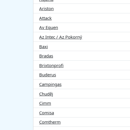
Ariston
Attack
Av Equen
Az Intec / Az Pokorný
Baxi
Bradas
Brixtonprofi
Buderus
Campingas
Chuděj
Cimm
Comisa
Comtherm