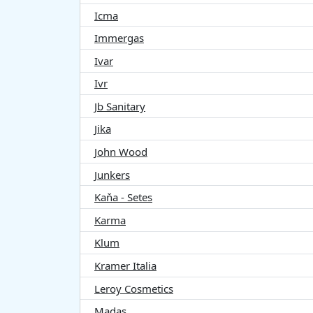
Icma
Immergas
Ivar
Ivr
Jb Sanitary
Jika
John Wood
Junkers
Kaňa - Setes
Karma
Klum
Kramer Italia
Leroy Cosmetics
Madas