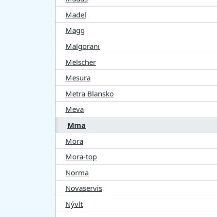
Madel
Magg
Malgorani
Melscher
Mesura
Metra Blansko
Meva
Mma
Mora
Mora-top
Norma
Novaservis
Nývlt