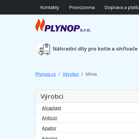
Kontakty
Provozovna
Doprava a platb
Náhradní díly pro kotle a ohřívače
Plynop.cz
Výrobci
Mma
Výrobci
Alcaplast
Anticor
Apator
Aquina