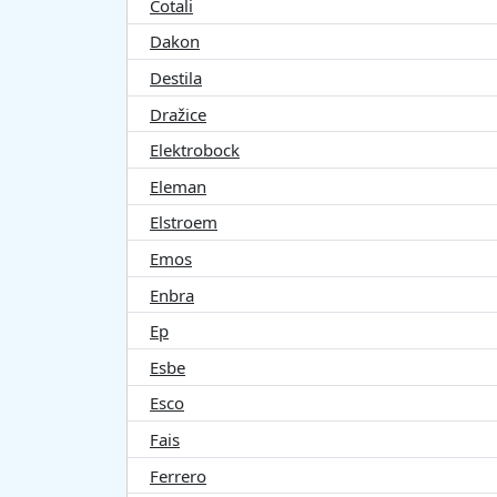
Cotali
Dakon
Destila
Dražice
Elektrobock
Eleman
Elstroem
Emos
Enbra
Ep
Esbe
Esco
Fais
Ferrero