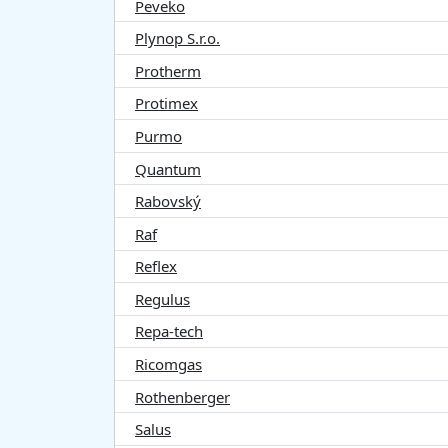
Peveko
Plynop S.r.o.
Protherm
Protimex
Purmo
Quantum
Rabovský
Raf
Reflex
Regulus
Repa-tech
Ricomgas
Rothenberger
Salus