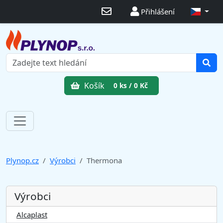
Přihlášení
Košík
0 ks / 0 Kč
Plynop.cz
Výrobci
Thermona
Výrobci
Alcaplast