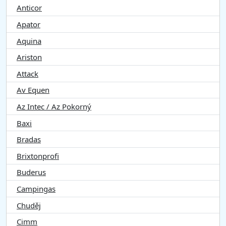
Anticor
Apator
Aquina
Ariston
Attack
Av Equen
Az Intec / Az Pokorný
Baxi
Bradas
Brixtonprofi
Buderus
Campingas
Chuděj
Cimm