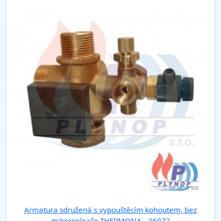
Armatura sdružená s vypouštěcím kohoutem, bez
mikrospínače THERMONA - 26072