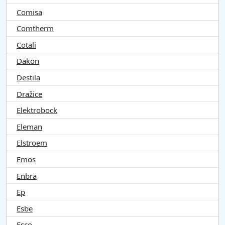
Comisa
Comtherm
Cotali
Dakon
Destila
Dražice
Elektrobock
Eleman
Elstroem
Emos
Enbra
Ep
Esbe
Esco