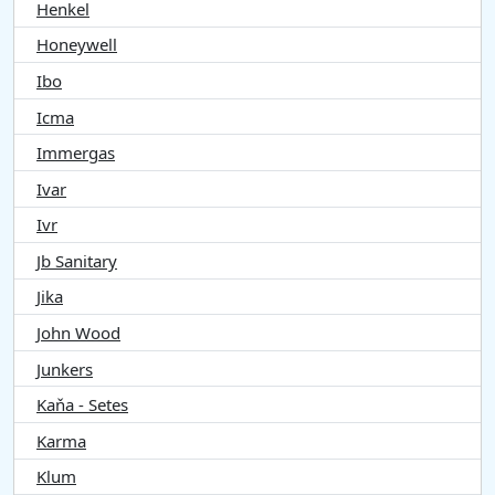
Henkel
Honeywell
Ibo
Icma
Immergas
Ivar
Ivr
Jb Sanitary
Jika
John Wood
Junkers
Kaňa - Setes
Karma
Klum