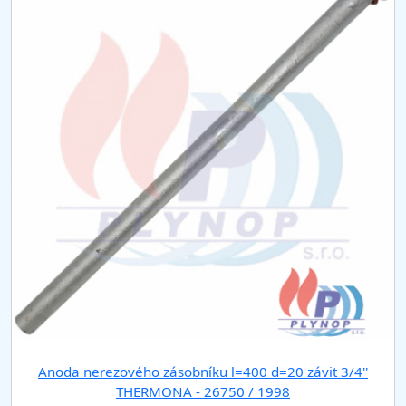
n
t
)
Anoda nerezového zásobníku l=400 d=20 závit 3/4''
THERMONA - 26750 / 1998