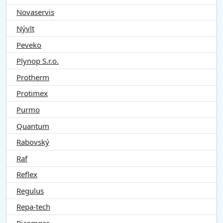
Novaservis
Nývlt
Peveko
Plynop S.r.o.
Protherm
Protimex
Purmo
Quantum
Rabovský
Raf
Reflex
Regulus
Repa-tech