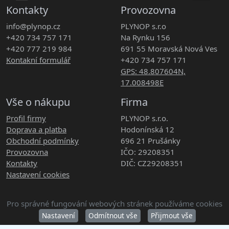
Kontakty
Provozovna
info@plynop.cz
PLYNOP s.r.o
+420 734 757 171
Na Rynku 156
+420 777 219 984
691 55 Moravská Nová Ves
Kontakní formulář
+420 734 757 171
GPS: 48.807604N,
17.008498E
Vše o nákupu
Firma
Profil firmy
PLYNOP s.r.o.
Doprava a platba
Hodonínská 12
Obchodní podmínky
696 21 Prušánky
Provozovna
IČO: 29208351
Kontakty
DIČ: CZ29208351
Nastavení cookies
Pro správné fungování webových stránek používáme cookies
Copyright © 2026 PLYNOP s.r.o. Všechna práva vyhrazena.
Nastavení
Odmítnout vše
Přijmout vše