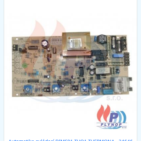
Automatika ovládací DIMS01-THO1 THERMONA - 24646