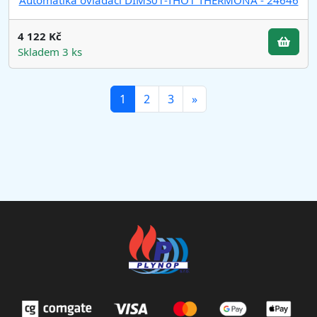
4 122 Kč
Skladem 3 ks
(current)
1
2
3
»