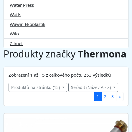
Water Press
Watts
Wawin Ekoplastik
Wilo
Zilmet
Produkty značky
Thermona
Zobrazení 1 až 15 z celkového počtu 253 výsledků
Produktů na stránku (15)
Seřadit (Název A - Z)
(
1
2
3
»
c
u
r
r
e