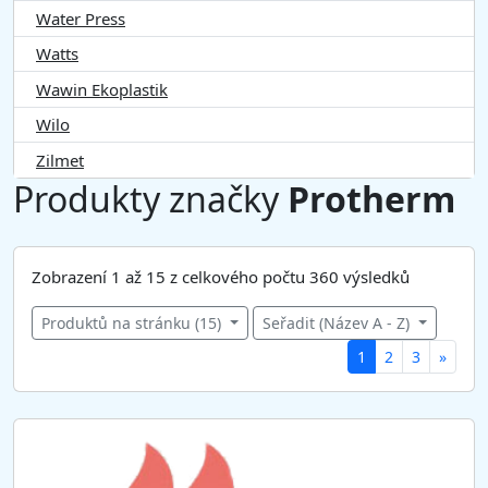
Water Press
Watts
Wawin Ekoplastik
Wilo
Zilmet
Produkty značky
Protherm
Zobrazení 1 až 15 z celkového počtu 360 výsledků
Produktů na stránku (15)
Seřadit (Název A - Z)
(
1
2
3
»
c
u
r
r
e