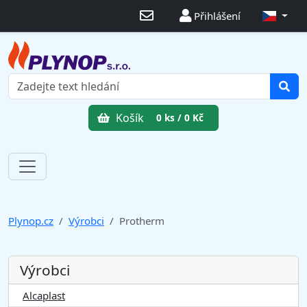
Přihlášení
Košík
0 ks / 0 Kč
Plynop.cz
Výrobci
Protherm
Výrobci
Alcaplast