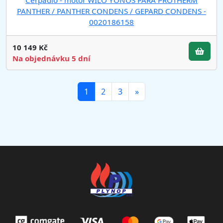
PANTHER / PANTHER CONDENS / GEPARD CONDENS -
0020186158
10 149 Kč
Na objednávku 5 dní
(current)
1
2
3
»