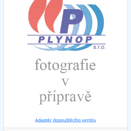
n
t
)
Adaptér dopouštěcího ventilu