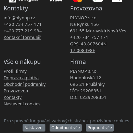
Kontakty
Provozovna
info@plynop.cz
PLYNOP s.r.o
+420 734 757 171
Na Rynku 156
+420 777 219 984
691 55 Moravská Nová Ves
Kontakní formulář
+420 734 757 171
GPS: 48.807604N,
17.008498E
Vše o nákupu
Firma
Profil firmy
PLYNOP s.r.o.
Doprava a platba
Hodonínská 12
Obchodní podmínky
696 21 Prušánky
Provozovna
IČO: 29208351
Kontakty
DIČ: CZ29208351
Nastavení cookies
Pro správné fungování webových stránek používáme cookies
Copyright © 2026 PLYNOP s.r.o. Všechna práva vyhrazena.
Nastavení
Odmítnout vše
Přijmout vše