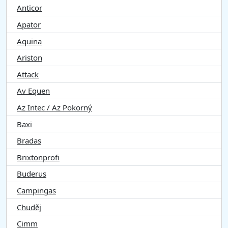
Anticor
Apator
Aquina
Ariston
Attack
Av Equen
Az Intec / Az Pokorný
Baxi
Bradas
Brixtonprofi
Buderus
Campingas
Chuděj
Cimm