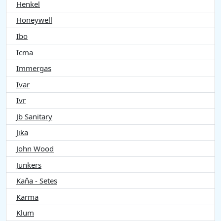
Henkel
Honeywell
Ibo
Icma
Immergas
Ivar
Ivr
Jb Sanitary
Jika
John Wood
Junkers
Kaňa - Setes
Karma
Klum