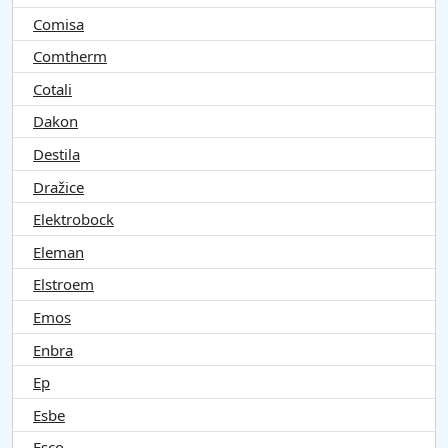
Comisa
Comtherm
Cotali
Dakon
Destila
Dražice
Elektrobock
Eleman
Elstroem
Emos
Enbra
Ep
Esbe
Esco