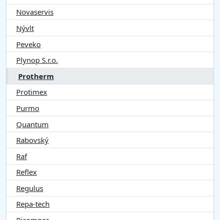
Novaservis
Nývlt
Peveko
Plynop S.r.o.
Protherm
Protimex
Purmo
Quantum
Rabovský
Raf
Reflex
Regulus
Repa-tech