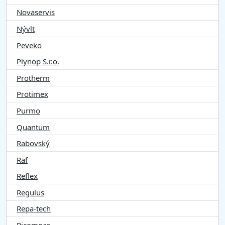
Novaservis
Nývlt
Peveko
Plynop S.r.o.
Protherm
Protimex
Purmo
Quantum
Rabovský
Raf
Reflex
Regulus
Repa-tech