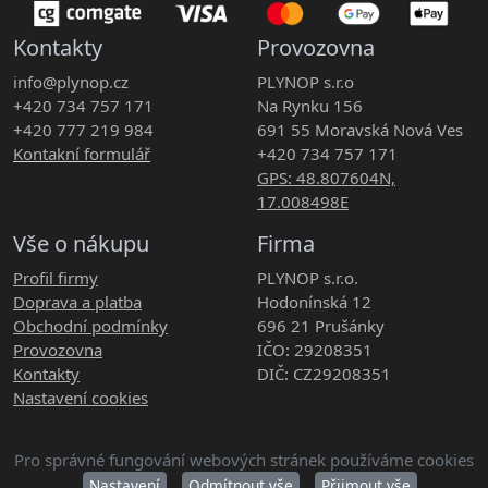
Kontakty
Provozovna
info@plynop.cz
PLYNOP s.r.o
+420 734 757 171
Na Rynku 156
+420 777 219 984
691 55 Moravská Nová Ves
Kontakní formulář
+420 734 757 171
GPS: 48.807604N,
17.008498E
Vše o nákupu
Firma
Profil firmy
PLYNOP s.r.o.
Doprava a platba
Hodonínská 12
Obchodní podmínky
696 21 Prušánky
Provozovna
IČO: 29208351
Kontakty
DIČ: CZ29208351
Nastavení cookies
Pro správné fungování webových stránek používáme cookies
Copyright © 2026 PLYNOP s.r.o. Všechna práva vyhrazena.
Nastavení
Odmítnout vše
Přijmout vše