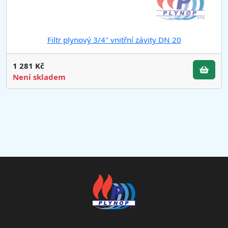
Filtr plynový 3/4" vnitřní závity DN 20
1 281 Kč
Není skladem