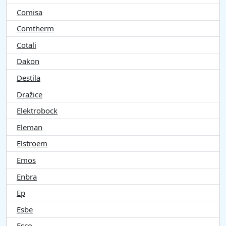
Comisa
Comtherm
Cotali
Dakon
Destila
Dražice
Elektrobock
Eleman
Elstroem
Emos
Enbra
Ep
Esbe
Esco