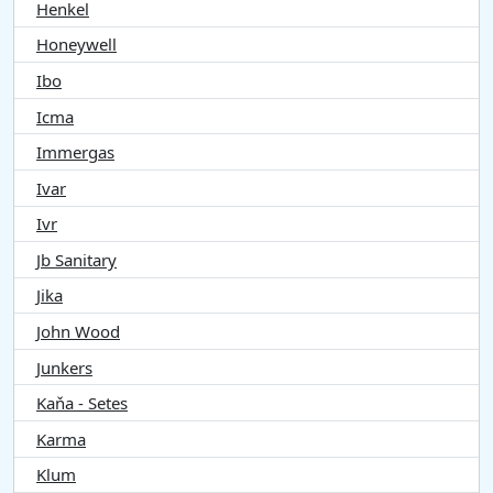
Henkel
Honeywell
Ibo
Icma
Immergas
Ivar
Ivr
Jb Sanitary
Jika
John Wood
Junkers
Kaňa - Setes
Karma
Klum