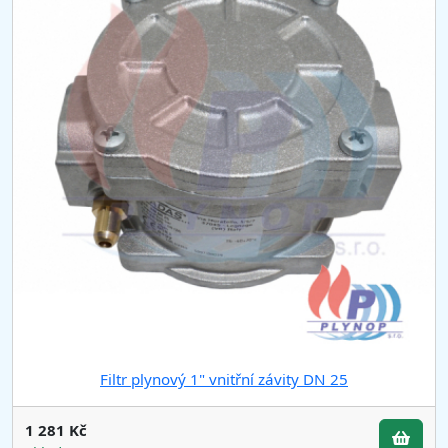
Filtr plynový 1" vnitřní závity DN 25
1 281 Kč