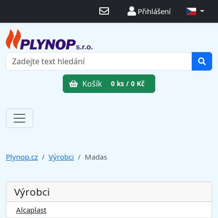
Přihlášení
Košík
0 ks / 0 Kč
Plynop.cz
Výrobci
Madas
Výrobci
Alcaplast