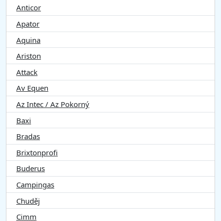
Anticor
Apator
Aquina
Ariston
Attack
Av Equen
Az Intec / Az Pokorný
Baxi
Bradas
Brixtonprofi
Buderus
Campingas
Chuděj
Cimm